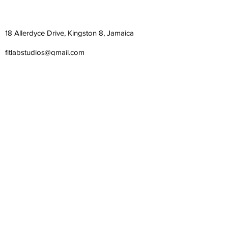
18 Allerdyce Drive, Kingston 8, Jamaica
fitlabstudios@gmail.com
876-315-4050
Subscribe Form
Submit
©
2018-2026
| Fit Lab Studios Limited | All Rights
Reserved