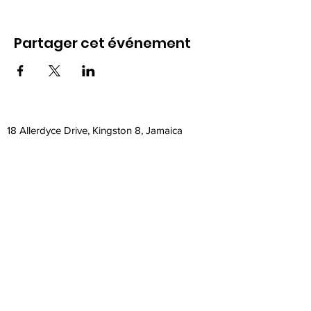
Partager cet événement
18 Allerdyce Drive, Kingston 8, Jamaica
fitlabstudios@gmail.com
876-315-4050
Subscribe Form
Submit