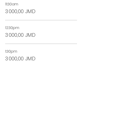
11:30am
3 000,00 JMD
12:30pm
3 000,00 JMD
1:30pm
3 000,00 JMD
Vente expirée
Type de billet
Drop-in: 25 Jan 2025
Plus d'info
Prix