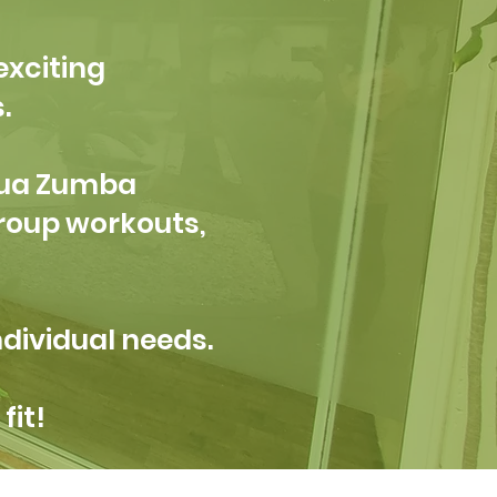
exciting
.
Aqua Zumba
roup workouts,
ndividual needs.
fit!