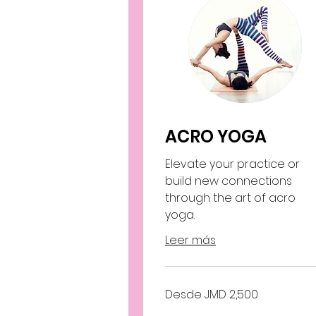
ACRO YOGA
Elevate your practice or
build new connections
through the art of acro
yoga.
Leer más
Desde
Desde JMD 2,500
2,500
dólares
jamaicanos