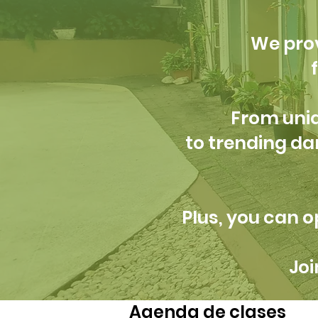
We prov
From uniq
to trending d
Plus, you can o
Joi
Agenda de clases