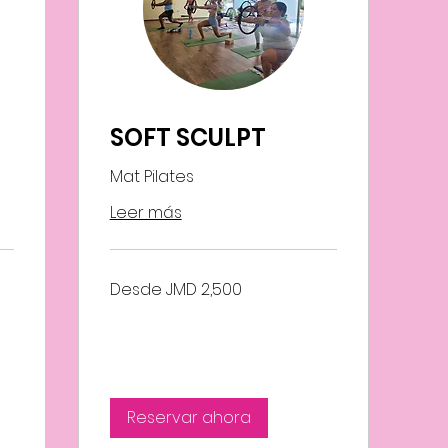
SOFT SCULPT
Mat Pilates
Leer más
Desde
Desde JMD 2,500
2,500
dólares
jamaicanos
Reservar ahora