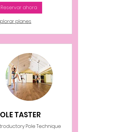
Reservar ahora
xplorar planes
OLE TASTER
ntroductory Pole Technique