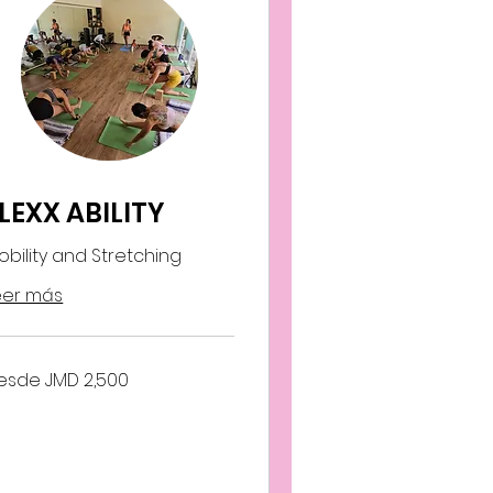
LEXX ABILITY
obility and Stretching
eer más
sde
esde JMD 2,500
500
ares
maicanos