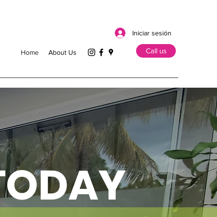
Iniciar sesión
Call us
Home
About Us
 TODAY