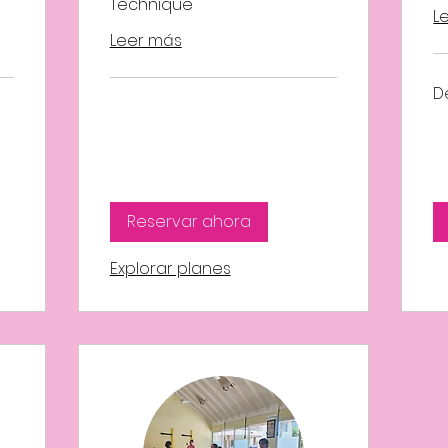
Technique
L
Leer más
De
D
2,
dól
ja
Reservar ahora
Explorar planes