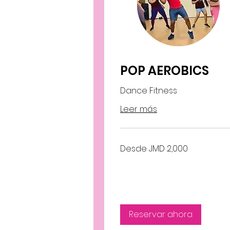
POP AEROBICS
Dance Fitness
Leer más
Desde
Desde JMD 2,000
2,000
dólares
jamaicanos
Reservar ahora