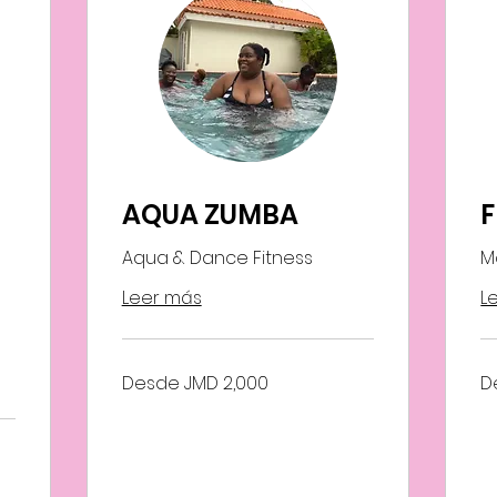
AQUA ZUMBA
F
Aqua & Dance Fitness
M
Leer más
L
Desde
De
Desde JMD 2,000
D
2,000
2,
dólares
dól
jamaicanos
ja