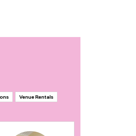
ions
Venue Rentals