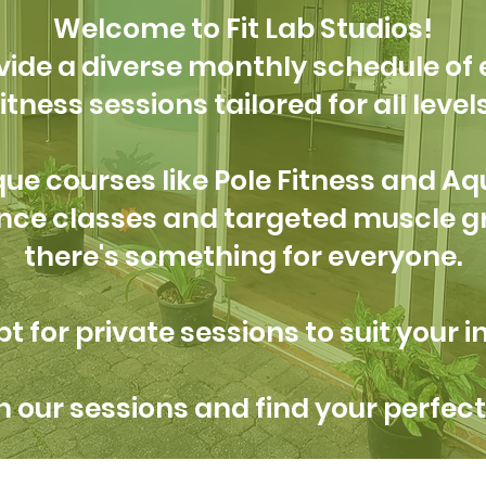
Welcome to Fit Lab Studios!
ide a diverse monthly schedule of
fitness sessions tailored for all levels
ue courses like Pole Fitness and 
ance classes and targeted muscle g
there's something for everyone.
pt for private sessions to suit your i
n our sessions and find your perfect 