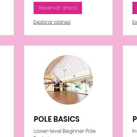
Reservar ahora
Explorar planes
E
POLE BASICS
P
Lower-level Beginner Pole
I