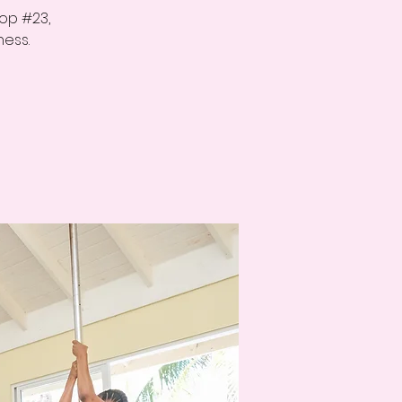
op #23,
ness.