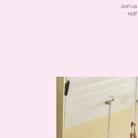
Join u
Half