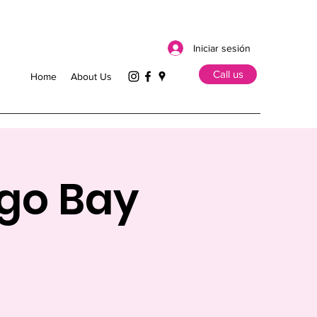
Iniciar sesión
Call us
Home
About Us
ego Bay